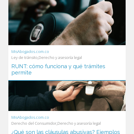
MisAbogados.com.co
Ley de tránsito
,
Derecho y asesoría legal
RUNT: cómo funciona y qué trámites
permite
MisAbogados.com.co
Derecho del Consumidor
,
Derecho y asesoría legal
¿Qué son las cláusulas abusivas? Ejemplos