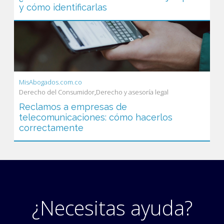
y cómo identificarlas
MisAbogados.com.co
Derecho del Consumidor
,
Derecho y asesoría legal
Reclamos a empresas de
telecomunicaciones: cómo hacerlos
correctamente
¿Necesitas ayuda?