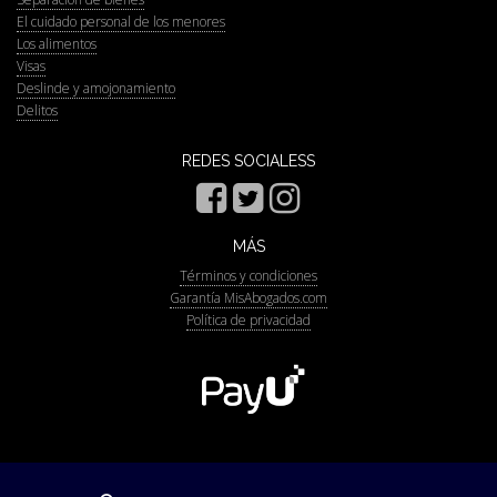
El cuidado personal de los menores
Los alimentos
Visas
Deslinde y amojonamiento
Delitos
REDES SOCIALESS
MÁS
Términos y condiciones
Garantía MisAbogados.com
Política de privacidad