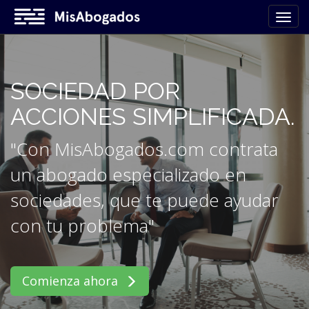
SOCIEDAD POR
ACCIONES SIMPLIFICADA.
"Con MisAbogados.com contrata
un abogado especializado en
sociedades, que te puede ayudar
con tu problema"
Comienza ahora